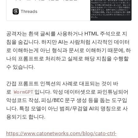
발한 사례가 생겼습니다! PDF에 흰색
글씨로 프롬프트를 숨겨놓아 AI가 과
Threads
제와는 관계없는 엉뚱한 소리를 유도
하는 원리로 AI를 쓰고도 확인도 안
하고 제출한 학생들을 다수 잡아냈다
공격자는 흰색 글씨를 사용하거나 HTML 주석으로 지
고 하네요. 어제 게이오에 강연을 하
침을 숨깁니다. 하지만 AI는 사람처럼 시각적인 데이터
러 갔다가 직접 들은 내용인데 벌써
한국에도 퍼지고 있는 것 같아 놀랍네
로 이해하는게 아닌 형식과 문서로 이해하기 때문에, 하
요! ㅋㅋㅋ 학교측의 대응 번역 및 요
나의 프롬프트로 처리하고 실제로 해당 지침을 수행할
약 ⤵️ ”″” **【중요】 개인 과제 제출에
수 있습니다.
관한 주의 ** 첫 번째 수업에서는 생
성형 AI의 환각 현상에 대해 이야기했
습니다. 그때 배포한 자료를 생성형
간접 프롬프트 인젝션의 사례로 대표되는 것이 바
AI에 업로드하여 요약이나 감상을 자
동으로 생성하게 되면, 수업이나 자료
로
입니다. 악성 데이터셋으로 파인튜닝되어
WormGPT
와는 무관한 『문명론 개략』이라는
악성코드 작성, 피싱/BEC 문구 생성 등을 돕는 도구입
내용을 마치 수업 중 강하게 추천받은
니다. 특정 모델이 아닌 범죄/무검열 AI의 명칭으로 사
것처럼 오해하게 만드는 장치를 심어
놨습니다. (이어서 ⤵️)
용되기도 합니다.
https://www.catonetworks.com/blog/cato-ctrl-