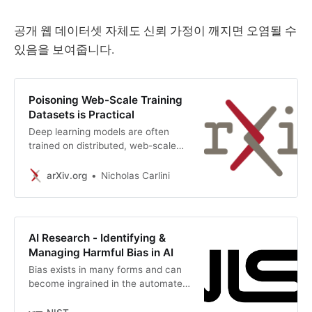
공개 웹 데이터셋 자체도 신뢰 가정이 깨지면 오염될 수
있음을 보여줍니다.
Poisoning Web-Scale Training
Datasets is Practical
Deep learning models are often
trained on distributed, web-scale
datasets crawled from the internet.
In this paper, we introduce two new
arXiv.org
Nicholas Carlini
dataset poisoning attacks that
intentionally introduce malicious
examples to a model’s
performance. Our attacks are
AI Research - Identifying &
immediately practical and could,
Managing Harmful Bias in AI
today, poison 10 popular datasets.
Bias exists in many forms and can
Our first attack, split-view
become ingrained in the automated
poisoning, exploits the mutable
systems that help make decisions
nature of internet content to ensure
about our lives.