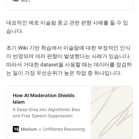
a dataset annotator’s initial view of
NIST
the dataset differs from the view
downloaded by subsequent clients.
By exploiting specific invalid trust
대표적인 예로 이슬람 종교 관련 편향 사례를 들 수 있
assumptions, we show how we
습니다.
could have poisoned 0.01% of the
LAION-400M or COYO-700M
datasets for just $60 USD. Our
초기 Wiki 기반 학습에서 이슬람에 대한 부정적인 인식
second attack, frontrunning
이 반영되며 여러 편향이 발생했다는 사례가 있습니다.
poisoning, targets web-scale
datasets that periodically snapshot
따라서 거대한 dataset을 사용할 때는 데이터를 점검하
crowd-sourced content -- such as
는 일이 가장 우선순위가 높은 작업 중 하나입니다.
Wikipedia -- where an attacker only
needs a time-limited window to
inject malicious examples. In light of
both attacks, we notify the
How AI Moderation Shields
maintainers of each affected
Islam
dataset and recommended several
A Deep-Dive into Algorithmic Bias
low-overhead defenses.
and Free Speech Suppression
Medium
Unfiltered Reasoning