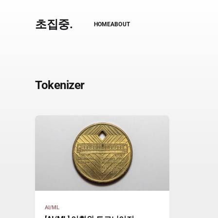
초집중.
HOME
ABOUT
Tokenizer
AI/ML