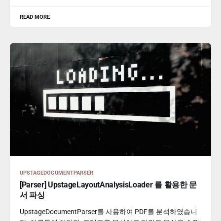
READ MORE
UPSTAGEDOCUMENTPARSER
[Parser] UpstageLayoutAnalysisLoader 를 활용한 문
서 파싱
UpstageDocumentParser를 사용하여 PDF를 분석하였습니