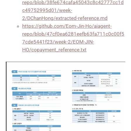
repo/blob/38fe674cafa45043c8c42777cc1d
c49752995d01/week-
2/DChanHong/extracted-reference.md
https://github.com/Eom-Jin-Ho/aiagent-
repo/blob/47cf0ea6281eefb63fa711c0c00f5
7cde5441f23/week-2/EOM-JIN-
HO/copayment_reference.txt