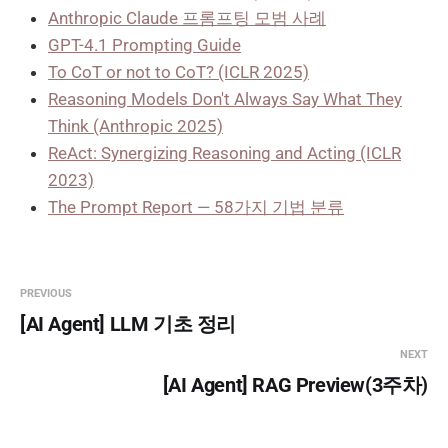
Anthropic Claude 프롬프팅 모범 사례
GPT-4.1 Prompting Guide
To CoT or not to CoT? (ICLR 2025)
Reasoning Models Don't Always Say What They
Think (Anthropic 2025)
ReAct: Synergizing Reasoning and Acting (ICLR
2023)
The Prompt Report — 58가지 기법 분류
PREVIOUS
[AI Agent] LLM 기초 정리
NEXT
[AI Agent] RAG Preview(3주차)