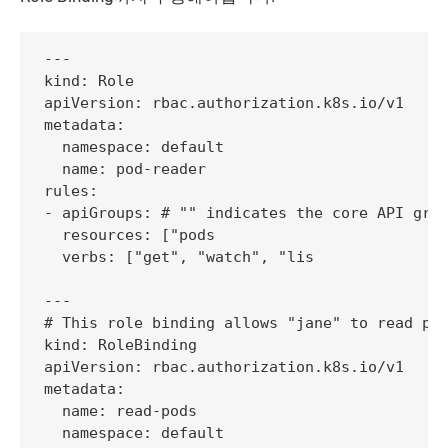
---

kind: Role

apiVersion: rbac.authorization.k8s.io/v1

metadata:

  namespace: default

  name: pod-reader

rules:

- apiGroups: # "" indicates the core API grou
  resources: ["pods

  verbs: ["get", "watch", "lis

---

# This role binding allows "jane" to read pod
kind: RoleBinding

apiVersion: rbac.authorization.k8s.io/v1

metadata:

  name: read-pods

  namespace: default
