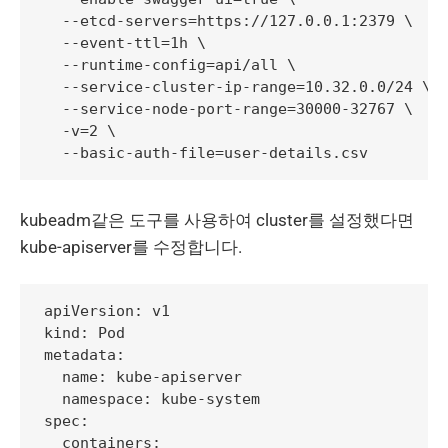
  --etcd-servers=https://127.0.0.1:2379 \

  --event-ttl=1h \

  --runtime-config=api/all \

  --service-cluster-ip-range=10.32.0.0/24 \

  --service-node-port-range=30000-32767 \

  -v=2 \

kubeadm같은 도구를 사용하여 cluster를 설정했다면
kube-apiserver를 수정합니다.
apiVersion: v1

kind: Pod

metadata:

  name: kube-apiserver

  namespace: kube-system

spec:

  containers:
