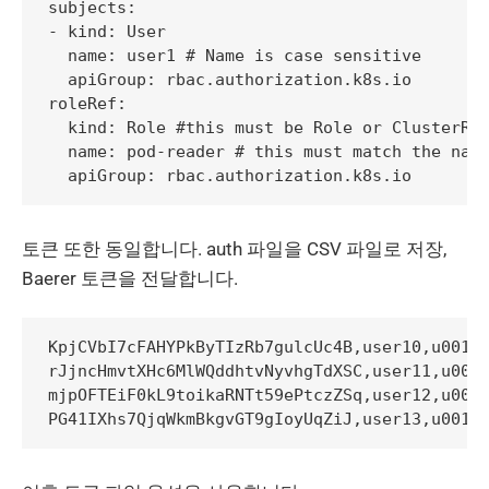
subjects:

- kind: User

  name: user1 # Name is case sensitive

  apiGroup: rbac.authorization.k8s.io

roleRef:

  kind: Role #this must be Role or ClusterRol
  name: pod-reader # this must match the name
토큰 또한 동일합니다. auth 파일을 CSV 파일로 저장,
Baerer 토큰을 전달합니다.
KpjCVbI7cFAHYPkByTIzRb7gulcUc4B,user10,u0010,
rJjncHmvtXHc6MlWQddhtvNyvhgTdXSC,user11,u0011
mjpOFTEiF0kL9toikaRNTt59ePtczZSq,user12,u0012