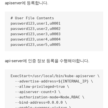
apiserver에 등록합니다.
# User File Contents

password123,user1,u0001

password123,user2,u0002

password123,user3,u0003

password123,user4,u0004

api-server에 인증 정보 등록을 수행해야합니다.
ExecStart=/usr/local/bin/kube-apiserver \

  --advertise-address=${INTERNAL_IP} \

  --allow-privileged=true \

  --apiserver-count=3 \

  --authorization-mode=Node,RBAC \

  --bind-address=0.0.0.0 \

  --enable-swagger-ui=true \
