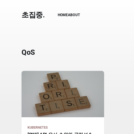
초집중.
HOME
ABOUT
QoS
KUBERNETES