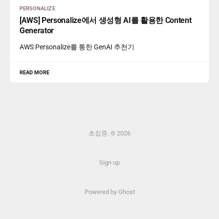
PERSONALIZE
[AWS] Personalize에서 생성형 AI를 활용한 Content
Generator
AWS Personalize를 통한 GenAI 추천기
READ MORE
초집중. © 2026
Sign up
Powered by Ghost