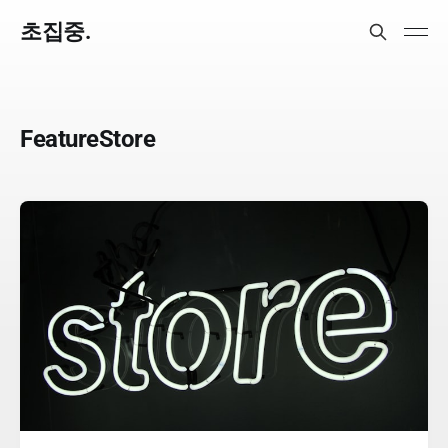
초집중.
FeatureStore