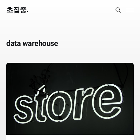
초집중.
data warehouse