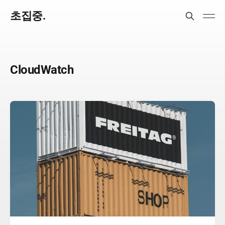
초집중.
CloudWatch