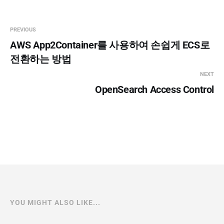
PREVIOUS
AWS App2Container를 사용하여 손쉽게 ECS로
전환하는 방법
NEXT
OpenSearch Access Control
YOU MIGHT ALSO LIKE...